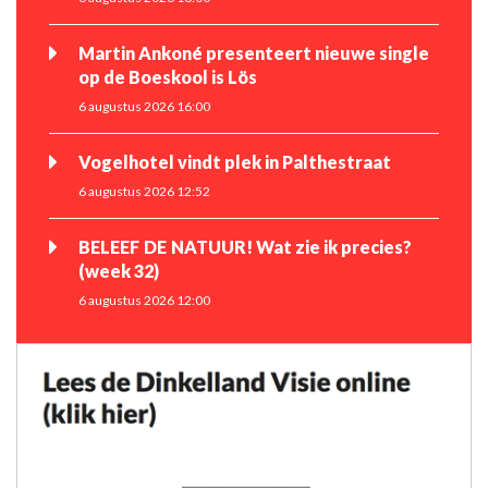
Martin Ankoné presenteert nieuwe single
op de Boeskool is Lös
6 augustus 2026 16:00
Vogelhotel vindt plek in Palthestraat
6 augustus 2026 12:52
BELEEF DE NATUUR! Wat zie ik precies?
(week 32)
6 augustus 2026 12:00