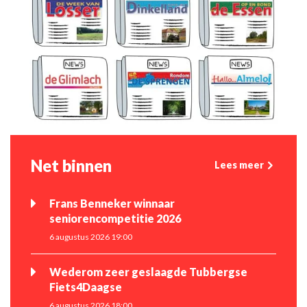
Net binnen
Lees meer
Frans Benneker winnaar
seniorencompetitie 2026
6 augustus 2026 19:00
Wederom zeer geslaagde Tubbergse
Fiets4Daagse
6 augustus 2026 18:00