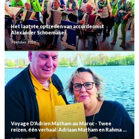
Het laatste optreden van accordeonist
Alexander Schoemaker
3 oktober 2025
Voyage D'Adrien Matham au Maroc - Twee
reizen, één verhaal: Adriaan Matham en Rahma el
Mouden