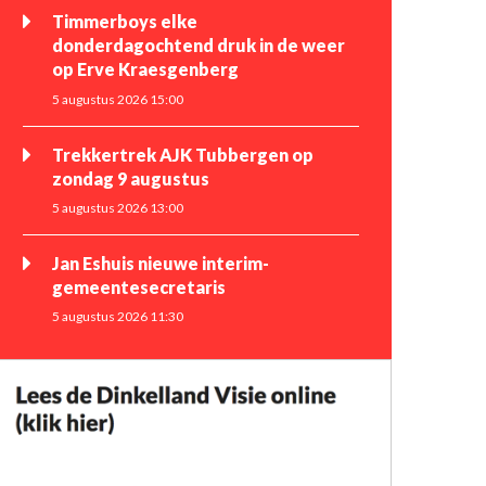
Timmerboys elke
donderdagochtend druk in de weer
op Erve Kraesgenberg
5 augustus 2026 15:00
Trekkertrek AJK Tubbergen op
zondag 9 augustus
5 augustus 2026 13:00
Jan Eshuis nieuwe interim-
gemeentesecretaris
5 augustus 2026 11:30