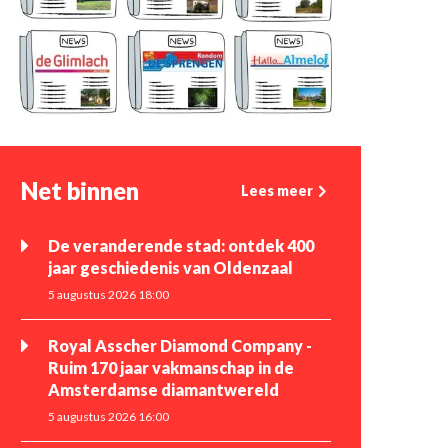
Net binnen
Lees meer
De veranderende stad: ontdek 400
jaar geschiedenis van Oldenzaal
5 augustus 2026 18:00
Royal Asscher Diamond Company -
Ruim 170 jaar vakmanschap in de
Amsterdamse diamantwereld
5 augustus 2026 16:00