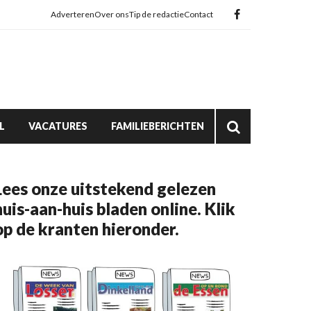
Adverteren
Over ons
Tip de redactie
Contact
L
VACATURES
FAMILIEBERICHTEN
Lees onze uitstekend gelezen
huis-aan-huis bladen online. Klik
op de kranten hieronder.