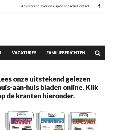
Adverteren
Over ons
Tip de redactie
Contact
L
VACATURES
FAMILIEBERICHTEN
Lees onze uitstekend gelezen
huis-aan-huis bladen online. Klik
op de kranten hieronder.