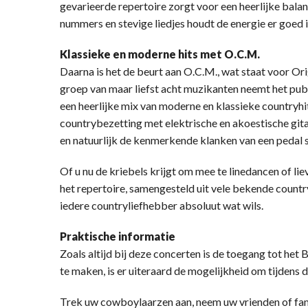
gevarieerde repertoire zorgt voor een heerlijke balans
nummers en stevige liedjes houdt de energie er goed i
Klassieke en moderne hits met O.C.M.
Daarna is het de beurt aan O.C.M., wat staat voor Or
groep van maar liefst acht muzikanten neemt het publi
een heerlijke mix van moderne en klassieke countryhits
countrybezetting met elektrische en akoestische g
en natuurlijk de kenmerkende klanken van een pedal st
Of u nu de kriebels krijgt om mee te linedancen of li
het repertoire, samengesteld uit vele bekende countr
iedere countryliefhebber absoluut wat wils.
Praktische informatie
Zoals altijd bij deze concerten is de toegang tot he
te maken, is er uiteraard de mogelijkheid om tijdens
Trek uw cowboylaarzen aan, neem uw vrienden of fam