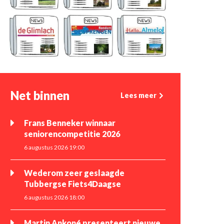
Net binnen
Lees meer
Frans Benneker winnaar
seniorencompetitie 2026
6 augustus 2026 19:00
Wederom zeer geslaagde
Tubbergse Fiets4Daagse
6 augustus 2026 18:00
Martin Ankoné presenteert nieuwe