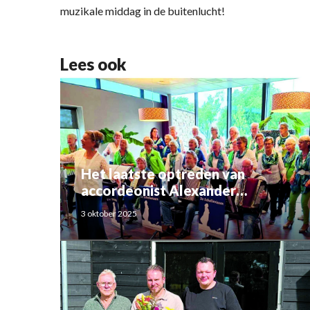
muzikale middag in de buitenlucht!
Lees ook
Het laatste optreden van
accordeonist Alexander
Schoemaker
3 oktober 2025