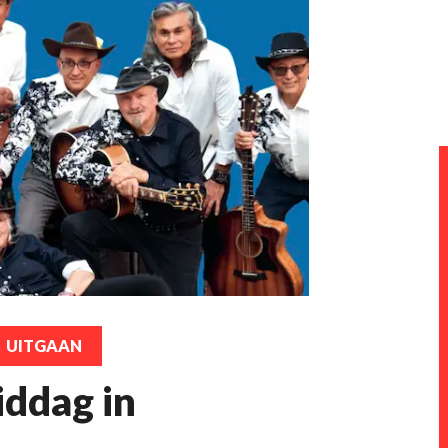
UITGAAN
iddag in