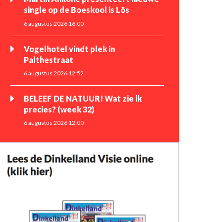
single op de Boeskool is Lös
6 augustus 2026 16:00
Vogelhotel vindt plek in
Palthestraat
6 augustus 2026 12:52
BELEEF DE NATUUR! Wat zie ik
precies? (week 32)
6 augustus 2026 12:00