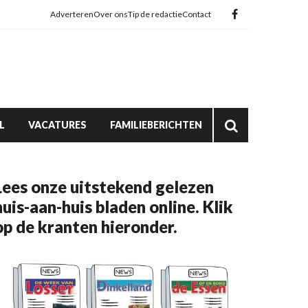
Adverteren
Over ons
Tip de redactie
Contact
L
VACATURES
FAMILIEBERICHTEN
Lees onze uitstekend gelezen
huis-aan-huis bladen online. Klik
op de kranten hieronder.