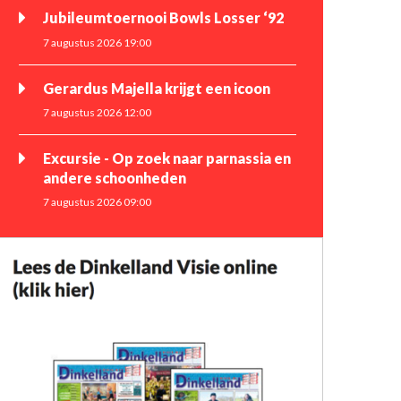
Jubileumtoernooi Bowls Losser ‘92
7 augustus 2026 19:00
Gerardus Majella krijgt een icoon
7 augustus 2026 12:00
Excursie - Op zoek naar parnassia en
andere schoonheden
7 augustus 2026 09:00