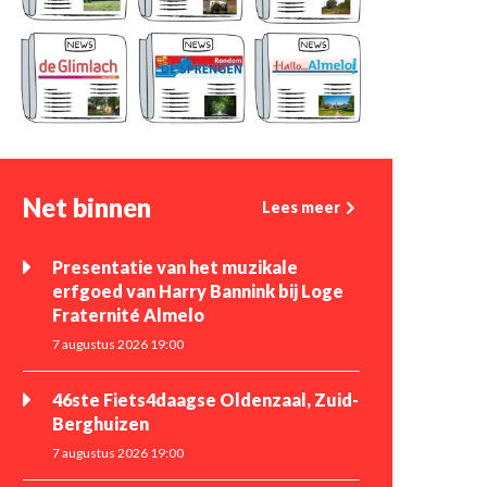
Net binnen
Lees meer
Presentatie van het muzikale
erfgoed van Harry Bannink bij Loge
Fraternité Almelo
7 augustus 2026 19:00
46ste Fiets4daagse Oldenzaal, Zuid-
Berghuizen
7 augustus 2026 19:00