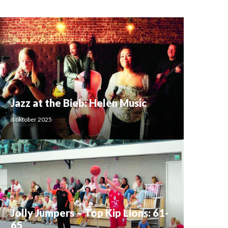
Jazz at the Bieb: Helen Music
3 oktober 2025
Jolly Jumpers – Top Kip Lions: 61-
65