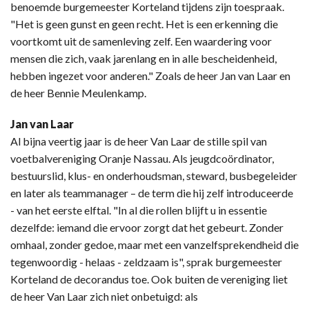
benoemde burgemeester Korteland tijdens zijn toespraak.
"Het is geen gunst en geen recht. Het is een erkenning die
voortkomt uit de samenleving zelf. Een waardering voor
mensen die zich, vaak jarenlang en in alle bescheidenheid,
hebben ingezet voor anderen." Zoals de heer Jan van Laar en
de heer Bennie Meulenkamp.
Jan van Laar
Al bijna veertig jaar is de heer Van Laar de stille spil van
voetbalvereniging Oranje Nassau. Als jeugdcoördinator,
bestuurslid, klus- en onderhoudsman, steward, busbegeleider
en later als teammanager – de term die hij zelf introduceerde
- van het eerste elftal. "In al die rollen blijft u in essentie
dezelfde: iemand die ervoor zorgt dat het gebeurt. Zonder
omhaal, zonder gedoe, maar met een vanzelfsprekendheid die
tegenwoordig - helaas - zeldzaam is", sprak burgemeester
Korteland de decorandus toe. Ook buiten de vereniging liet
de heer Van Laar zich niet onbetuigd: als