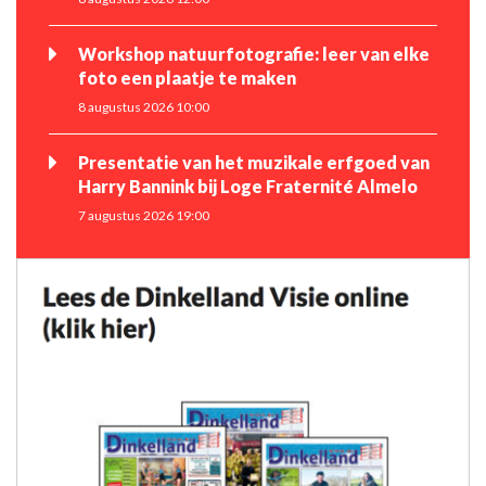
Workshop natuurfotografie: leer van elke
foto een plaatje te maken
8 augustus 2026 10:00
Presentatie van het muzikale erfgoed van
Harry Bannink bij Loge Fraternité Almelo
7 augustus 2026 19:00