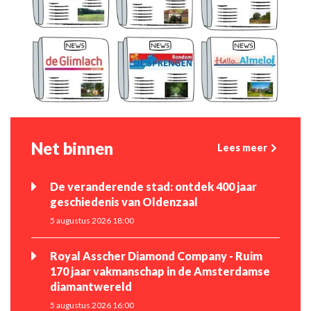
Net binnen
Lees meer
De veranderende stad: ontdek 400 jaar
geschiedenis van Oldenzaal
5 augustus 2026 18:00
Royal Asscher Diamond Company - Ruim
170 jaar vakmanschap in de Amsterdamse
diamantwereld
5 augustus 2026 16:00