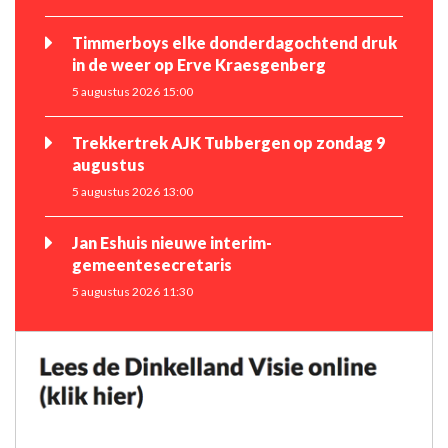
Timmerboys elke donderdagochtend druk
in de weer op Erve Kraesgenberg
5 augustus 2026 15:00
Trekkertrek AJK Tubbergen op zondag 9
augustus
5 augustus 2026 13:00
Jan Eshuis nieuwe interim-
gemeentesecretaris
5 augustus 2026 11:30