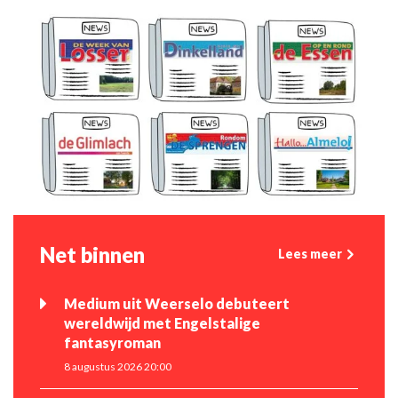
Net binnen
Lees meer
Medium uit Weerselo debuteert
wereldwijd met Engelstalige
fantasyroman
8 augustus 2026 20:00