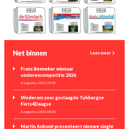
Net binnen
Lees meer
Frans Benneker winnaar
seniorencompetitie 2026
6 augustus 2026 19:00
Wederom zeer geslaagde Tubbergse
Fiets4Daagse
6 augustus 2026 18:00
Martin Ankoné presenteert nieuwe single