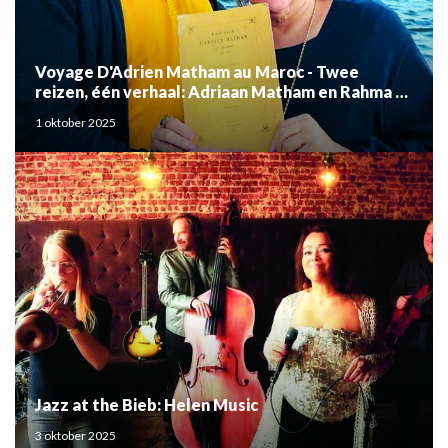
Voyage D'Adrien Matham au Maroc - Twee
reizen, één verhaal: Adriaan Matham en Rahma el
Mouden
1 oktober 2025
Jazz at the Bieb: Helen Music
3 oktober 2025