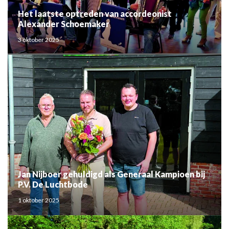
Het laatste optreden van accordeonist
Alexander Schoemaker
3 oktober 2025
Jan Nijboer gehuldigd als Generaal Kampioen bij
P.V. De Luchtbode
1 oktober 2025