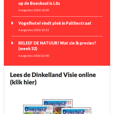
op de Boeskool is Lös
6 augustus 2026 16:00
Vogelhotel vindt plek in Palthestraat
6 augustus 2026 12:52
BELEEF DE NATUUR! Wat zie ik precies?
(week 32)
6 augustus 2026 12:00