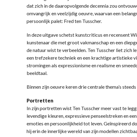
dat zich in de daaropvolgende decennia zou ontvouwe
omvangrijk en veelzijdig oeuvre, waarvan een belangri
persoonlijk palet: Fred ten Tusscher.
In deze uitgave schetst kunstcriticus en recensent 
kunstenaar die met groot vakmanschap en een diepge
de natuur wist te verbeelden. Ten Tusscher liet zich 
een trefzekere techniek en een krachtige artistieke v
stromingen als expressionisme en realisme en smeedd
beeldtaal.
Binnen zijn oeuvre keren drie centrale thema’s steeds 
Portretten
In zijn portretten wist Ten Tusscher meer vast te legge
levendige kleuren, expressieve penseelstreken en een
emoties en persoonlijkheid tot leven. Geïnspireerd 
hij erin de innerlijke wereld van zijn modellen zichtba