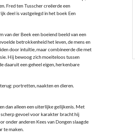
n. Fred ten Tusscher creëerde een
jk deel is vastgelegd in het boek Een
Wim van der Beek een boeiend beeld van een
voelde betrokkenheid het leven, de mens en
leiden door intuïtie, maar combineerde die met
isie. Hij bewoog zich moeiteloos tussen
e daaruit een geheel eigen, herkenbare
terug: portretten, naakten en dieren.
n dan alleen een uiterlijke gelijkenis. Met
 scherp gevoel voor karakter bracht hij
door onder anderen Kees van Dongen slaagde
ar te maken.