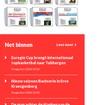
Net binnen
Lees meer
Euregio Cup brengt internationaal
topbasketbal naar Tubbergen
9 augustus 2026 13:00
Nieuw seizoen Bachserie in Erve
Kraesgenberg
9 augustus 2026 12:00
De man achter de klanken van de