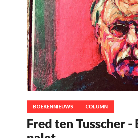
BOEKENNIEUWS
COLUMN
Fred ten Tusscher - 
palet