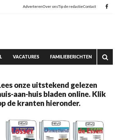
Adverteren
Over ons
Tip de redactie
Contact
L
VACATURES
FAMILIEBERICHTEN
Lees onze uitstekend gelezen
huis-aan-huis bladen online. Klik
op de kranten hieronder.