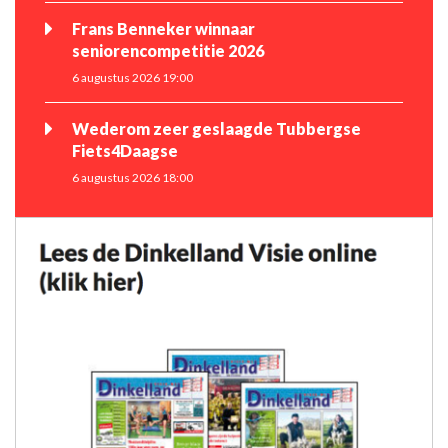
Frans Benneker winnaar
seniorencompetitie 2026
6 augustus 2026 19:00
Wederom zeer geslaagde Tubbergse
Fiets4Daagse
6 augustus 2026 18:00