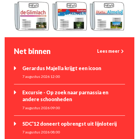
Net binnen
Lees meer
Gerardus Majella krijgt een icoon
7 augustus 2026 12:00
Excursie - Op zoek naar parnassia en
andere schoonheden
7 augustus 2026 09:00
SDC’12 doneert opbrengst uit lijnloterij
7 augustus 2026 08:00