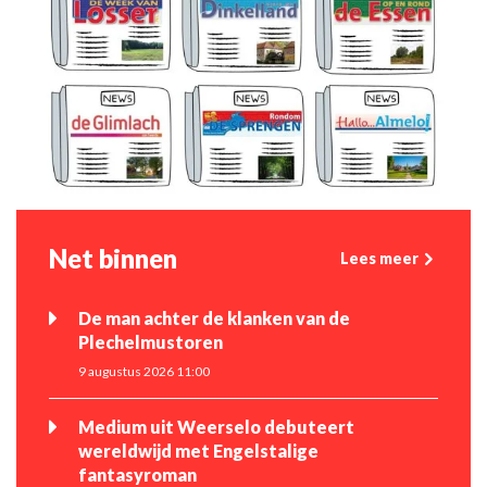
Net binnen
Lees meer
De man achter de klanken van de
Plechelmustoren
9 augustus 2026 11:00
Medium uit Weerselo debuteert
wereldwijd met Engelstalige
fantasyroman