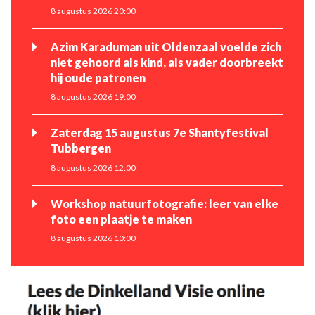
8 augustus 2026 20:00
Azim Karaduman uit Oldenzaal voelde zich
niet gehoord als kind, als vader doorbreekt
hij oude patronen
8 augustus 2026 19:00
Zaterdag 15 augustus 7e Shantyfestival
Tubbergen
8 augustus 2026 12:00
Workshop natuurfotografie: leer van elke
foto een plaatje te maken
8 augustus 2026 10:00