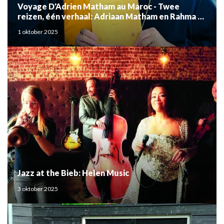
Voyage D'Adrien Matham au Maroc - Twee
reizen, één verhaal: Adriaan Matham en Rahma el
Mouden
1 oktober 2025
Jazz at the Bieb: Helen Music
3 oktober 2025