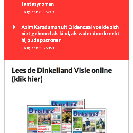
fantasyroman
8 augustus 2026 20:00
Azim Karaduman uit Oldenzaal voelde zich
niet gehoord als kind, als vader doorbreekt
hij oude patronen
8 augustus 2026 19:00