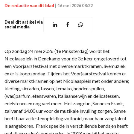
De redactie van dit blad
|
16 mei 2026 08:22
Deel dit artikel via
social media
Op zondag 24 mei 2026 (1e Pinksterdag) wordt het
Nicolaasplein in Denekamp voor de 3e keer omgetoverd tot
een Voorjaarsfestival met diverse marktkramen, livemuziek
en er is koopzondag. Tijdens het Voorjaarsfestival komen er
diverse marktkramen op het Nicolaasplein met onder andere;
kleding, sieraden, tassen, Jemako, honden spullen,
(was)parfum, etenswaren, Italiaanse wijn en delicatessen,
edelstenen en nog veel meer. Het zangduo, Sanne en Frank,
zal vanaf 14.00 uur voor de muzikale invulling zorgen. Sanne
heeft haar artiestenopleiding voltooid, maar haar zangtalent
is aangeboren. Frank speelde in verschillende bands en heeft
met diverse duo’s opgetreden. In 2018 won hij het eerste