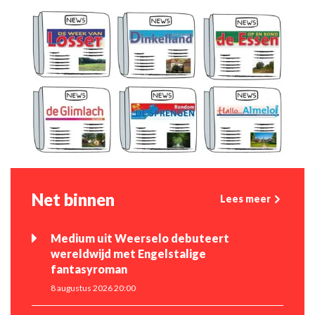
Net binnen
Lees meer
Medium uit Weerselo debuteert
wereldwijd met Engelstalige
fantasyroman
8 augustus 2026 20:00