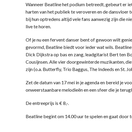
Wanneer Beatline het podium betreedt, gebeurt er ie
harten van het publiek te veroveren en de dansvloer te
bij hun optredens altijd vele fans aanwezig zijn die
live te horen.
Of je nu een fervent danser bent of gewoon wilt genie
gevormd, Beatline biedt voor ieder wat wils. Beatline 
Dick Dijkstra op bas en zang, leadgitarist Bert te
Cousijnsen. Alle vier doorgewinterde muzikanten, die
zijn (o.a. Butterfly, Trio Baggus, The Indeeds en St. Jo
Zet de datum van 17 mei in je agenda en bereid je voo
onweerstaanbare melodieën en een sfeer die je terugb
De entreeprijs is € 8,-.
Beatline begint om 14.00 uur te spelen en gaat door t