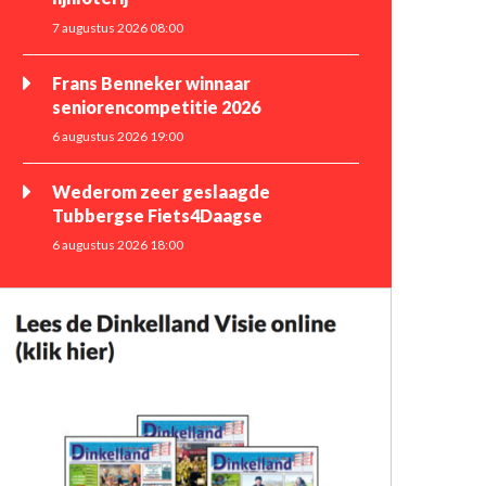
7 augustus 2026 08:00
Frans Benneker winnaar
seniorencompetitie 2026
6 augustus 2026 19:00
Wederom zeer geslaagde
Tubbergse Fiets4Daagse
6 augustus 2026 18:00