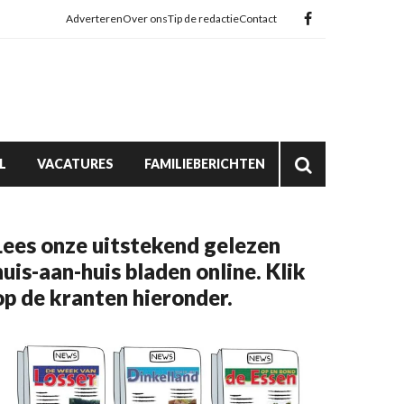
Adverteren
Over ons
Tip de redactie
Contact
L
VACATURES
FAMILIEBERICHTEN
Lees onze uitstekend gelezen
huis-aan-huis bladen online. Klik
op de kranten hieronder.