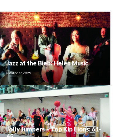
Jazz at the Bieb: Helen Music
3 oktober 2025
Jolly Jumpers – Top Kip Lions: 61-
65