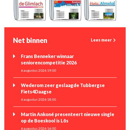
Net binnen
Lees meer
Frans Benneker winnaar
seniorencompetitie 2026
6 augustus 2026 19:00
Wederom zeer geslaagde Tubbergse
Fiets4Daagse
6 augustus 2026 18:00
Martin Ankoné presenteert nieuwe single
op de Boeskool is Lös
6 augustus 2026 16:00