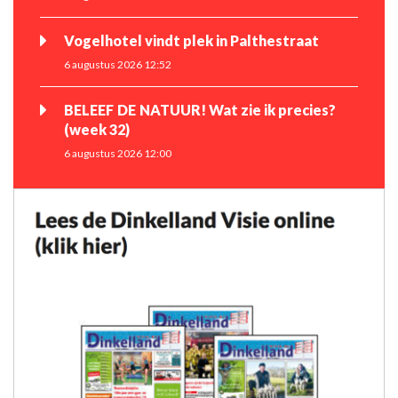
Vogelhotel vindt plek in Palthestraat
6 augustus 2026 12:52
BELEEF DE NATUUR! Wat zie ik precies?
(week 32)
6 augustus 2026 12:00