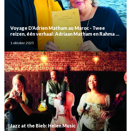
Voyage D'Adrien Matham au Maroc - Twee
reizen, één verhaal: Adriaan Matham en Rahma el
Mouden
1 oktober 2025
Jazz at the Bieb: Helen Music