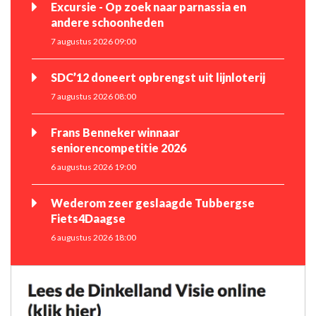
Excursie - Op zoek naar parnassia en
andere schoonheden
7 augustus 2026 09:00
SDC’12 doneert opbrengst uit lijnloterij
7 augustus 2026 08:00
Frans Benneker winnaar
seniorencompetitie 2026
6 augustus 2026 19:00
Wederom zeer geslaagde Tubbergse
Fiets4Daagse
6 augustus 2026 18:00