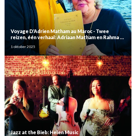
Voyage D'Adrien Matham au Maroc - Twee
reizen, één verhaal: Adriaan Matham en Rahma el
Mouden
1 oktober 2025
Jazz at the Bieb: Helen Music