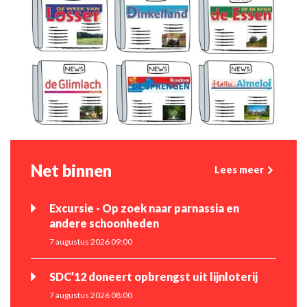
Net binnen
Lees meer
Excursie - Op zoek naar parnassia en
andere schoonheden
7 augustus 2026 09:00
SDC’12 doneert opbrengst uit lijnloterij
7 augustus 2026 08:00