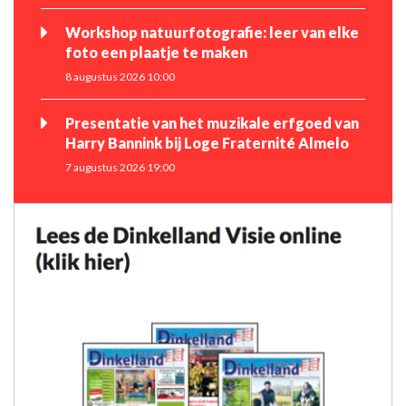
Workshop natuurfotografie: leer van elke
foto een plaatje te maken
8 augustus 2026 10:00
Presentatie van het muzikale erfgoed van
Harry Bannink bij Loge Fraternité Almelo
7 augustus 2026 19:00