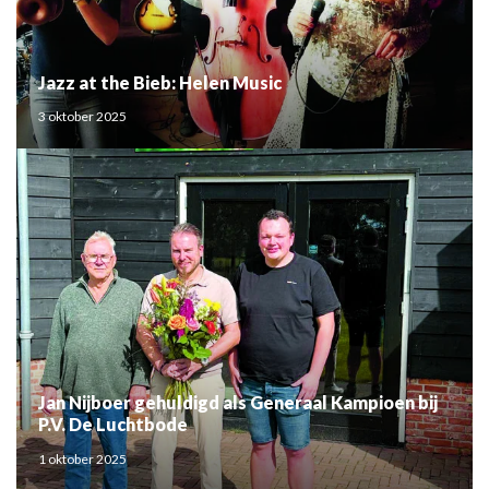
Jazz at the Bieb: Helen Music
3 oktober 2025
Jan Nijboer gehuldigd als Generaal Kampioen bij
P.V. De Luchtbode
1 oktober 2025