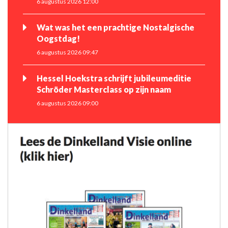
6 augustus 2026 12:00
Wat was het een prachtige Nostalgische
Oogstdag!
6 augustus 2026 09:47
Hessel Hoekstra schrijft jubileumeditie
Schröder Masterclass op zijn naam
6 augustus 2026 09:00