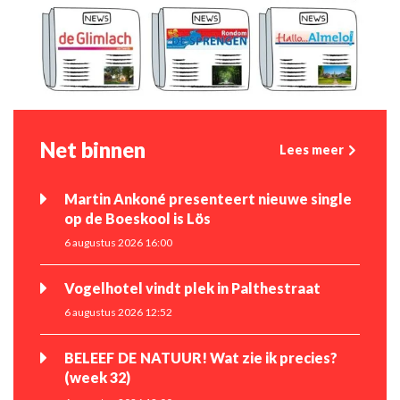
Net binnen
Lees meer
Martin Ankoné presenteert nieuwe single
op de Boeskool is Lös
6 augustus 2026 16:00
Vogelhotel vindt plek in Palthestraat
6 augustus 2026 12:52
BELEEF DE NATUUR! Wat zie ik precies?
(week 32)