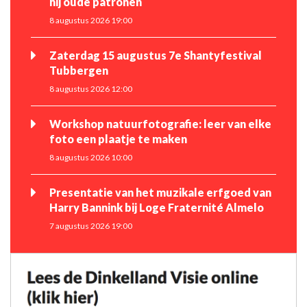
hij oude patronen
8 augustus 2026 19:00
Zaterdag 15 augustus 7e Shantyfestival
Tubbergen
8 augustus 2026 12:00
Workshop natuurfotografie: leer van elke
foto een plaatje te maken
8 augustus 2026 10:00
Presentatie van het muzikale erfgoed van
Harry Bannink bij Loge Fraternité Almelo
7 augustus 2026 19:00