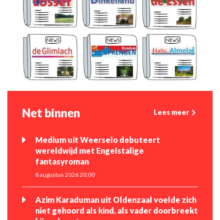
Net binnen
Lees meer
Medium uit Weerselo debuteert
wereldwijd met Engelstalige
fantasyroman
8 augustus 2026 20:00
Azim Karaduman uit Oldenzaal voelde zich
niet gehoord als kind, als vader doorbreekt