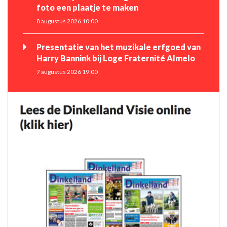
foto een plaatje te maken
8 augustus 2026 10:00
Presentatie van het muzikale erfgoed van
Harry Bannink bij Loge Fraternité Almelo
7 augustus 2026 19:00