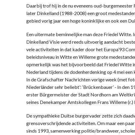
Daarbij trof hij in de nu eveneens oud-burgemeeste
later Dinkelland (1988-2008) een groot medestander. 
gebied vorig jaar een hoge koninklijke en ook een Du
Een uitermate beminnelijke man deze Friedel Witte. I
Dinkelland Visie werd reeds uitvoerig aandacht best
vele activiteiten in dat kader door het Europa’93 Co
beleidsniveau in Witte en Willeme grote medestande
opmerkelijk was het bijvoorbeeld dat Friedel Witte i
Nederland tijdens de dodenherdenking op 4 mei een 
In de Grafschafter Nachrichten vorige week (met foto,
Niederländer sehr beliebt’: ‘Brückenbauer’ - In den 1
erster Bürgermeister der Stadt Nordhorn am Weltkri
seines Denekamper Amtskollegen Frans Willeme (r.) F
De sympathieke Duitse burgervader zette zich daadwe
grensoverschrijdende activiteiten. Om maar een paa
sinds 1993, samenwerking politie/brandweer, scholen