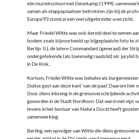
één muziekschool met Denekamp (1999), samenwerkin
samen als etappeplaatsen betrokken zijn bij de profr
Europa’93 stond al een veel uitgebreider overzicht.
Maar Friedel Witte was ook bereid deel te nemen aan
bodem zoals bijvoorbeeld op bijgeplaatste foto te zi
Berlijn (l.), de latere Commandant (generaal) der St
ondergetekende (als toenmalig raadslid) als jurylid bi
in De Knik.
Kortom, Friedel Witte was behalve als burgemeester
Duitse gast aan deze kant ‘van de paal’. Daarom hie
Door diens inbreng in de grensoverschrijdende activi
geworden in de Stadt Nordhorn. Dat werd met nipt v
tevens in het bestuur van Natura Docet heeft gezeten.
samenwerking.
Berling, een opvolger van Witte die diens grensoversc
eerder artikel in de DV reeds werd gememoreerd.