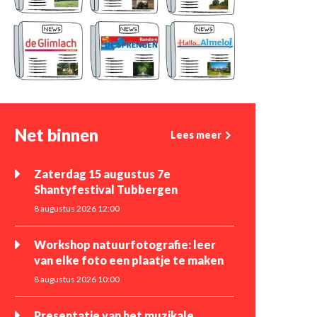
Net binnen
Lees meer
Zaterdag 15 augustus 7e
Shantyfestival Tubbergen
8 augustus 2026 12:00
Workshop natuurfotografie: leer
van elke foto een plaatje te maken
8 augustus 2026 10:00
Presentatie van het muzikale