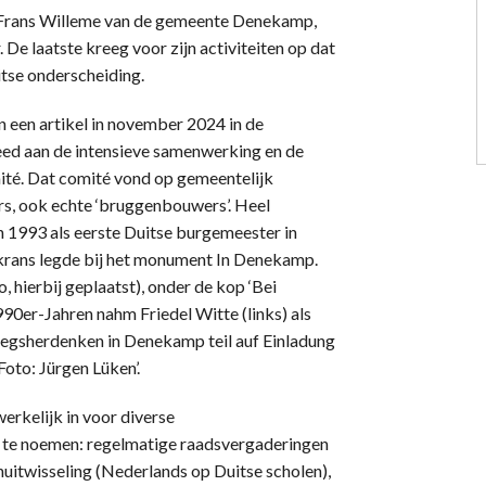
r Frans Willeme van de gemeente Denekamp,
De laatste kreeg voor zijn activiteiten op dat
itse onderscheiding.
n een artikel in november 2024 in de
eed aan de intensieve samenwerking en de
mité. Dat comité vond op gemeentelijk
rs, ook echte ‘bruggenbouwers’. Heel
n 1993 als eerste Duitse burgemeester in
krans legde bij het monument In Denekamp.
 hierbij geplaatst), onder de kop ‘Bei
990er-Jahren nahm Friedel Witte (links) als
egsherdenken in Denekamp teil auf Einladung
oto: Jürgen Lüken’.
rkelijk in voor diverse
r te noemen: regelmatige raadsvergaderingen
uitwisseling (Nederlands op Duitse scholen),