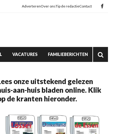
Adverteren
Over ons
Tip de redactie
Contact
L
VACATURES
FAMILIEBERICHTEN
Lees onze uitstekend gelezen
huis-aan-huis bladen online. Klik
op de kranten hieronder.