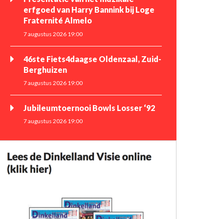
erfgoed van Harry Bannink bij Loge
Fraternité Almelo
7 augustus 2026 19:00
46ste Fiets4daagse Oldenzaal, Zuid-
Berghuizen
7 augustus 2026 19:00
Jubileumtoernooi Bowls Losser ‘92
7 augustus 2026 19:00