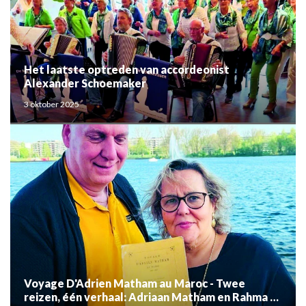
Het laatste optreden van accordeonist
Alexander Schoemaker
3 oktober 2025
Voyage D'Adrien Matham au Maroc - Twee
reizen, één verhaal: Adriaan Matham en Rahma el