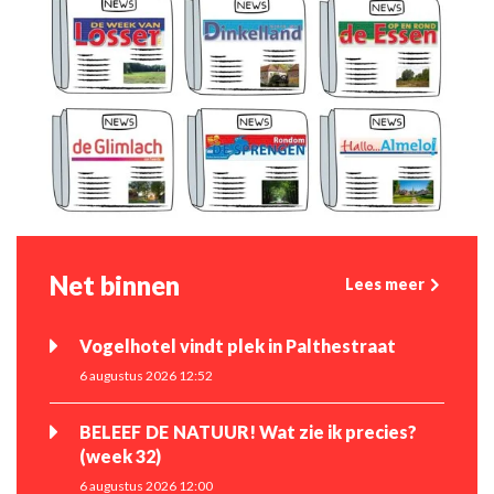
Net binnen
Lees meer
Vogelhotel vindt plek in Palthestraat
6 augustus 2026 12:52
BELEEF DE NATUUR! Wat zie ik precies?
(week 32)
6 augustus 2026 12:00