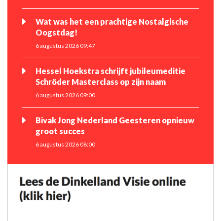
Wat was het een prachtige Nostalgische
Oogstdag!
6 augustus 2026 09:47
Hessel Hoekstra schrijft jubileumeditie
Schröder Masterclass op zijn naam
6 augustus 2026 09:00
Bivak Jong Nederland Geesteren opnieuw
groot succes
6 augustus 2026 08:00