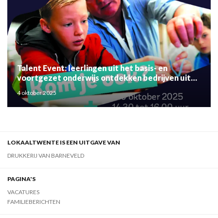
Talent Event: leerlingen uit het basis- en
voortgezet onderwijs ontdekken bedrijven uit
de regio
4 oktober 2025
LOKAALTWENTE IS EEN UITGAVE VAN
DRUKKERIJ VAN BARNEVELD
PAGINA'S
VACATURES
FAMILIEBERICHTEN