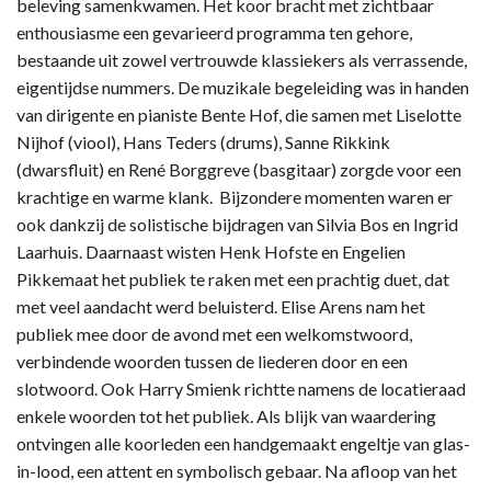
beleving samenkwamen. Het koor bracht met zichtbaar
enthousiasme een gevarieerd programma ten gehore,
bestaande uit zowel vertrouwde klassiekers als verrassende,
eigentijdse nummers. De muzikale begeleiding was in handen
van dirigente en pianiste Bente Hof, die samen met Liselotte
Nijhof (viool), Hans Teders (drums), Sanne Rikkink
(dwarsfluit) en René Borggreve (basgitaar) zorgde voor een
krachtige en warme klank. Bijzondere momenten waren er
ook dankzij de solistische bijdragen van Silvia Bos en Ingrid
Laarhuis. Daarnaast wisten Henk Hofste en Engelien
Pikkemaat het publiek te raken met een prachtig duet, dat
met veel aandacht werd beluisterd. Elise Arens nam het
publiek mee door de avond met een welkomstwoord,
verbindende woorden tussen de liederen door en een
slotwoord. Ook Harry Smienk richtte namens de locatieraad
enkele woorden tot het publiek. Als blijk van waardering
ontvingen alle koorleden een handgemaakt engeltje van glas-
in-lood, een attent en symbolisch gebaar. Na afloop van het