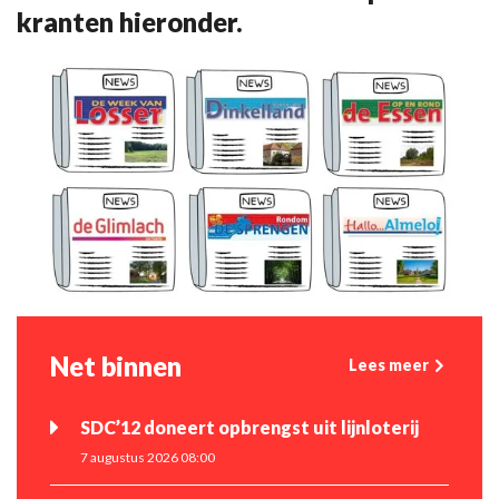
kranten hieronder.
Net binnen
Lees meer
SDC’12 doneert opbrengst uit lijnloterij
7 augustus 2026 08:00