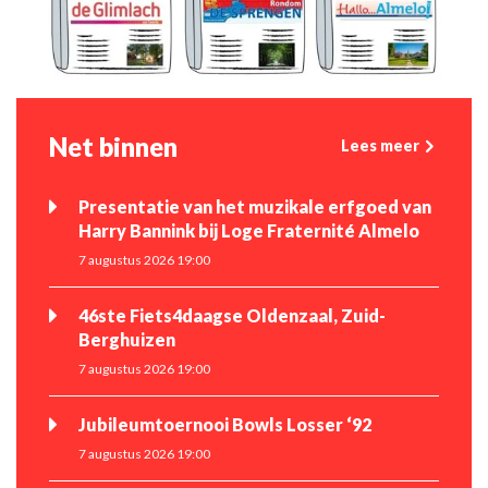
Net binnen
Lees meer
Presentatie van het muzikale erfgoed van
Harry Bannink bij Loge Fraternité Almelo
7 augustus 2026 19:00
46ste Fiets4daagse Oldenzaal, Zuid-
Berghuizen
7 augustus 2026 19:00
Jubileumtoernooi Bowls Losser ‘92
7 augustus 2026 19:00