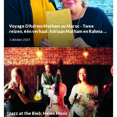
Voyage D'Adrien Matham au Maroc - Twee
reizen, één verhaal: Adriaan Matham en Rahma el
Mouden
1 oktober 2025
Jazz at the Bieb: Helen Music