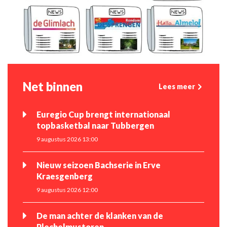
Net binnen
Lees meer
Euregio Cup brengt internationaal
topbasketbal naar Tubbergen
9 augustus 2026 13:00
Nieuw seizoen Bachserie in Erve
Kraesgenberg
9 augustus 2026 12:00
De man achter de klanken van de
Plechelmustoren