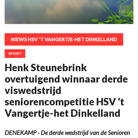
NIEWS HSV ‘T VANGERTJE-HET DINKELLAND
SPORT
Henk Steunebrink
overtuigend winnaar derde
viswedstrijd
seniorencompetitie HSV ‘t
Vangertje-het Dinkelland
DENEKAMP - De derde wedstrijd van de Senioren