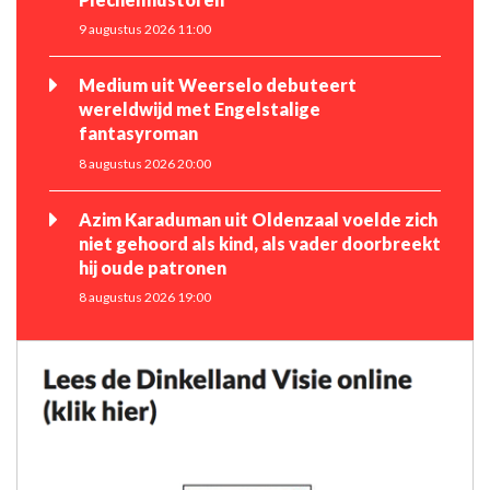
9 augustus 2026 11:00
Medium uit Weerselo debuteert
wereldwijd met Engelstalige
fantasyroman
8 augustus 2026 20:00
Azim Karaduman uit Oldenzaal voelde zich
niet gehoord als kind, als vader doorbreekt
hij oude patronen
8 augustus 2026 19:00