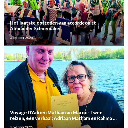
Het laatste optreden van accordeonist
Alexander Schoemaker
3 oktober 2025
Voyage D'Adrien Matham au Maroc - Twee
reizen, één verhaal: Adriaan Matham en Rahma el
Mouden
1 oktober 2025