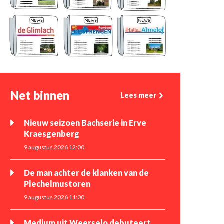
Net binnen
Lees meer
Nieuw seizoen Bachserie in Erve
Kraesgenberg
9 augustus 2026 12:00
De man achter de klanken van de
Plechelmustoren
9 augustus 2026 11:00
Medium uit Weerselo debuteert