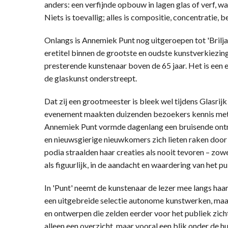
anders: een verfijnde opbouw in lagen glas of verf, w
Niets is toevallig; alles is compositie, concentratie, b
Onlangs is Annemiek Punt nog uitgeroepen tot 'Brilja
eretitel binnen de grootste en oudste kunstverkiezi
presterende kunstenaar boven de 65 jaar. Het is een e
de glaskunst onderstreept.
Dat zij een grootmeester is bleek wel tijdens Glasrij
evenement maakten duizenden bezoekers kennis met P
Annemiek Punt vormde dagenlang een bruisende ont
en nieuwsgierige nieuwkomers zich lieten raken door
podia straalden haar creaties als nooit tevoren – zowel l
als figuurlijk, in de aandacht en waardering van het pu
In 'Punt' neemt de kunstenaar de lezer mee langs haar
een uitgebreide selectie autonome kunstwerken, maa
en ontwerpen die zelden eerder voor het publiek zic
alleen een overzicht, maar vooral een blik onder de 