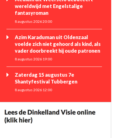
wereldwijd met Engelstalige
fantasyroman
8 augustus 2026 20:00
Azim Karaduman uit Oldenzaal
voelde zich niet gehoord als kind, als
vader doorbreekt hij oude patronen
8 augustus 2026 19:00
Zaterdag 15 augustus 7e
Shantyfestival Tubbergen
8 augustus 2026 12:00