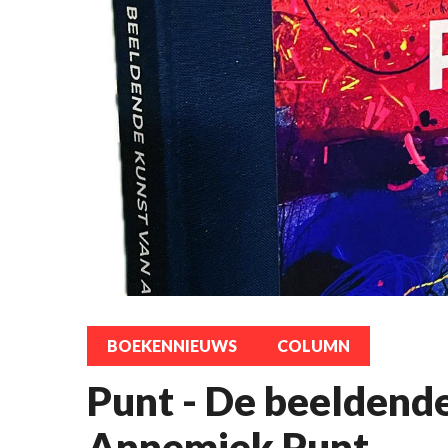
BOEKENNIEUWS
COLUMN
Punt - De beeldend
Annemiek Punt