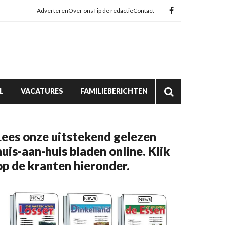
Adverteren
Over ons
Tip de redactie
Contact
L
VACATURES
FAMILIEBERICHTEN
Lees onze uitstekend gelezen
huis-aan-huis bladen online. Klik
op de kranten hieronder.