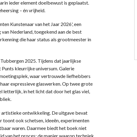
aarin ieder element doelbewust is geplaatst.
eheersing – én vrijheid.
nten Kunstenaar van het Jaar 2026', een
ng van Nederland, toegekend aan de best
rkenning die haar status als grootmeester in
k Tubbergen 2025. Tijdens dat jaarlijkse
unts kleurrijke universum. Galerie
moetingsplek, waar vertrouwde liefhebbers
 haar expressieve glaswerken. Op twee grote
etterlijk, in het licht dat door het glas viel,
bliek.
 artistieke ontwikkeling. De uitgave bevat
r toont ook schetsen, ideeën, experimenten
htbaar waren. Daarmee biedt het boek niet
huid van het proces: de manier waarop techniek