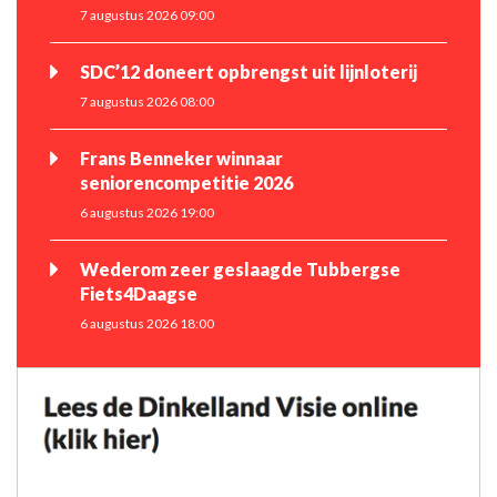
7 augustus 2026 09:00
SDC’12 doneert opbrengst uit lijnloterij
7 augustus 2026 08:00
Frans Benneker winnaar
seniorencompetitie 2026
6 augustus 2026 19:00
Wederom zeer geslaagde Tubbergse
Fiets4Daagse
6 augustus 2026 18:00