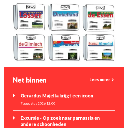
Net binnen
Lees meer
Gerardus Majella krijgt een icoon
7 augustus 2026 12:00
Excursie - Op zoek naar parnassia en
andere schoonheden