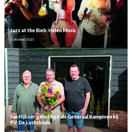
Jazz at the Bieb: Helen Music
3 oktober 2025
Jan Nijboer gehuldigd als Generaal Kampioen bij
P.V. De Luchtbode
1 oktober 2025