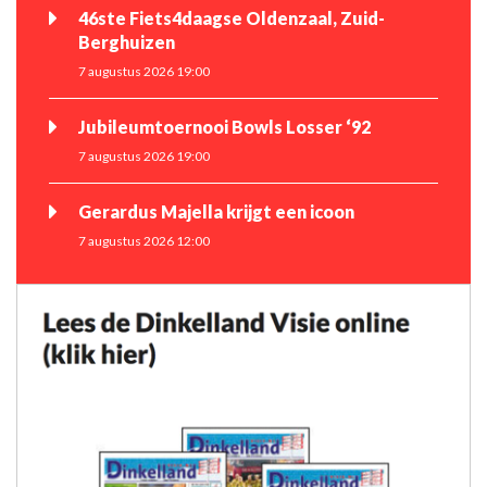
46ste Fiets4daagse Oldenzaal, Zuid-
Berghuizen
7 augustus 2026 19:00
Jubileumtoernooi Bowls Losser ‘92
7 augustus 2026 19:00
Gerardus Majella krijgt een icoon
7 augustus 2026 12:00