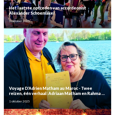
Het laatste optreden van accordeonist
Alexander Schoemaker
3 oktober 2025
Voyage D'Adrien Matham au Maroc - Twee
reizen, één verhaal: Adriaan Matham en Rahma el
Mouden
1 oktober 2025