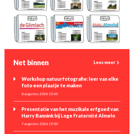
Net binnen
Lees meer
Workshop natuurfotografie: leer van elke
foto een plaatje te maken
8 augustus 2026 10:00
Presentatie van het muzikale erfgoed van
Harry Bannink bij Loge Fraternité Almelo
7 augustus 2026 19:00