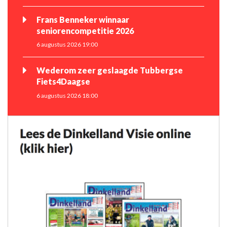
Frans Benneker winnaar
seniorencompetitie 2026
6 augustus 2026 19:00
Wederom zeer geslaagde Tubbergse
Fiets4Daagse
6 augustus 2026 18:00