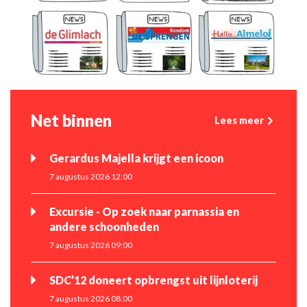
Net binnen
Lees meer
Gerardus Majella krijgt een icoon
7 augustus 2026 12:00
Excursie - Op zoek naar parnassia en
andere schoonheden
7 augustus 2026 09:00
SDC’12 doneert opbrengst uit lijnloterij
7 augustus 2026 08:00