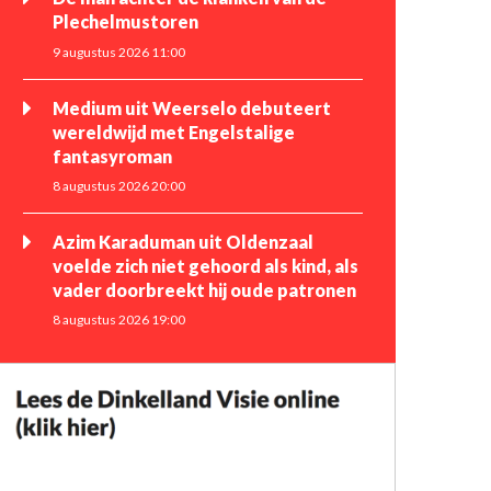
Plechelmustoren
9 augustus 2026 11:00
Medium uit Weerselo debuteert
wereldwijd met Engelstalige
fantasyroman
8 augustus 2026 20:00
Azim Karaduman uit Oldenzaal
voelde zich niet gehoord als kind, als
vader doorbreekt hij oude patronen
8 augustus 2026 19:00