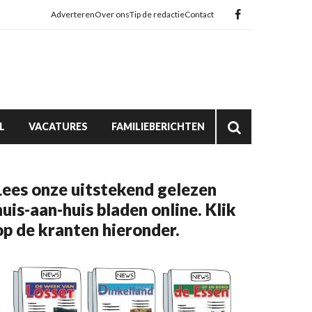
Adverteren
Over ons
Tip de redactie
Contact
L
VACATURES
FAMILIEBERICHTEN
Lees onze uitstekend gelezen
huis-aan-huis bladen online. Klik
op de kranten hieronder.