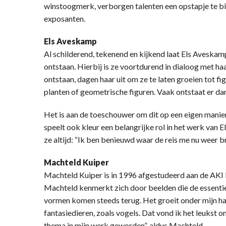
winstoogmerk, verborgen talenten een opstapje te b
exposanten.
Els Aveskamp
Al schilderend, tekenend en kijkend laat Els Aveskam
ontstaan. Hierbij is ze voortdurend in dialoog met ha
ontstaan, dagen haar uit om ze te laten groeien tot f
planten of geometrische figuren. Vaak ontstaat er dan
Het is aan de toeschouwer om dit op een eigen manie
speelt ook kleur een belangrijke rol in het werk van El
ze altijd: “Ik ben benieuwd waar de reis me nu weer b
Machteld Kuiper
Machteld Kuiper is in 1996 afgestudeerd aan de AKI 
Machteld kenmerkt zich door beelden die de essent
vormen komen steeds terug. Het groeit onder mijn han
fantasiedieren, zoals vogels. Dat vond ik het leukst o
thema in mijn werk geworden”, aldus Machteld.