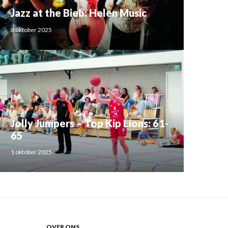
Jazz at the Bieb: Helen Music
3 oktober 2025
Jolly Jumpers – Top Kip Lions: 61-
65
1 oktober 2025
OVER ONS