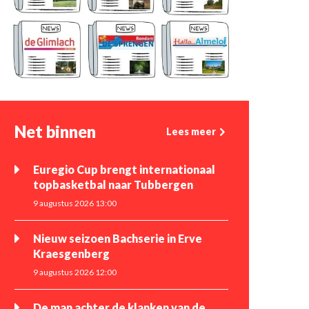
Net binnen
Lees meer
Euregio Cup brengt internationaal
topbasketbal naar Tubbergen
9 augustus 2026 13:00
Nieuw seizoen Bachserie in Erve
Kraesgenberg
9 augustus 2026 12:00
De man achter de klanken van de