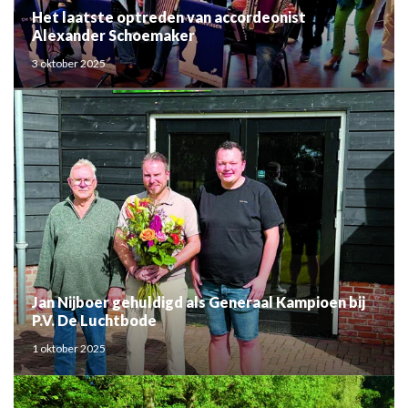
Het laatste optreden van accordeonist
Alexander Schoemaker
3 oktober 2025
Jan Nijboer gehuldigd als Generaal Kampioen bij
P.V. De Luchtbode
1 oktober 2025