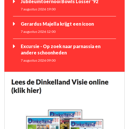
Jubileumtoernooi Bowls Losser ‘92
7 augustus 2026 19:00
Gerardus Majella krijgt een icoon
7 augustus 2026 12:00
Excursie - Op zoek naar parnassia en
andere schoonheden
7 augustus 2026 09:00