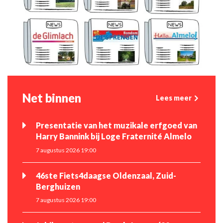
Net binnen
Lees meer
Presentatie van het muzikale erfgoed van
Harry Bannink bij Loge Fraternité Almelo
7 augustus 2026 19:00
46ste Fiets4daagse Oldenzaal, Zuid-
Berghuizen
7 augustus 2026 19:00