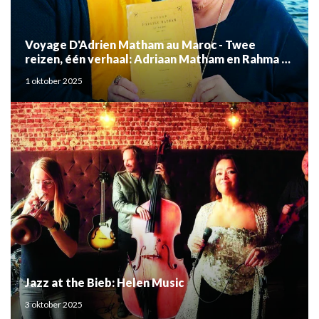
Voyage D'Adrien Matham au Maroc - Twee
reizen, één verhaal: Adriaan Matham en Rahma el
Mouden
1 oktober 2025
Jazz at the Bieb: Helen Music
3 oktober 2025