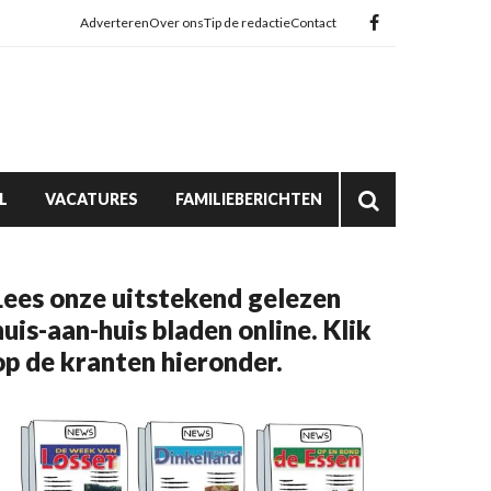
Adverteren
Over ons
Tip de redactie
Contact
L
VACATURES
FAMILIEBERICHTEN
Lees onze uitstekend gelezen
huis-aan-huis bladen online. Klik
op de kranten hieronder.