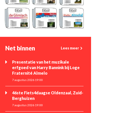
Net binnen
Lees meer
Presentatie van het muzikale
erfgoed van Harry Bannink bij Loge
Fraternité Almelo
7 augustus 2026 19:00
46ste Fiets4daagse Oldenzaal, Zuid-
Berghuizen
7 augustus 2026 19:00