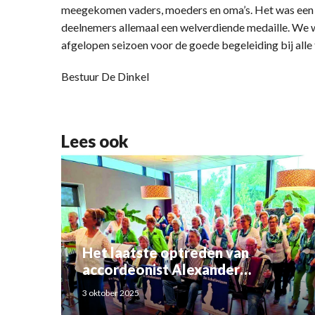
meegekomen vaders, moeders en oma’s. Het was een 
deelnemers allemaal een welverdiende medaille. We wi
afgelopen seizoen voor de goede begeleiding bij alle 
Bestuur De Dinkel
Lees ook
Het laatste optreden van
accordeonist Alexander
Schoemaker
3 oktober 2025