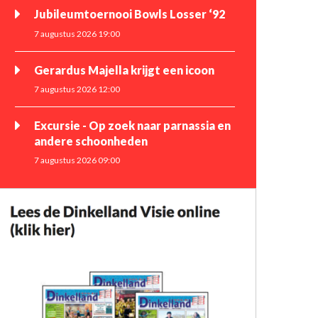
Jubileumtoernooi Bowls Losser ‘92
7 augustus 2026 19:00
Gerardus Majella krijgt een icoon
7 augustus 2026 12:00
Excursie - Op zoek naar parnassia en
andere schoonheden
7 augustus 2026 09:00