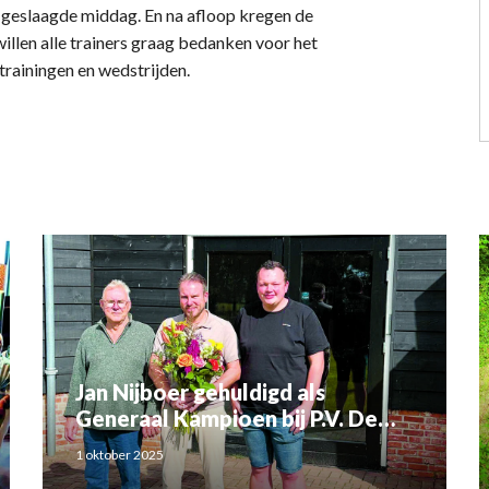
geslaagde middag. En na afloop kregen de
llen alle trainers graag bedanken voor het
trainingen en wedstrijden.
Jan Nijboer gehuldigd als
Generaal Kampioen bij P.V. De
Luchtbode
1 oktober 2025