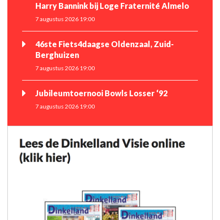
Harry Bannink bij Loge Fraternité Almelo
7 augustus 2026 19:00
46ste Fiets4daagse Oldenzaal, Zuid-
Berghuizen
7 augustus 2026 19:00
Jubileumtoernooi Bowls Losser ‘92
7 augustus 2026 19:00