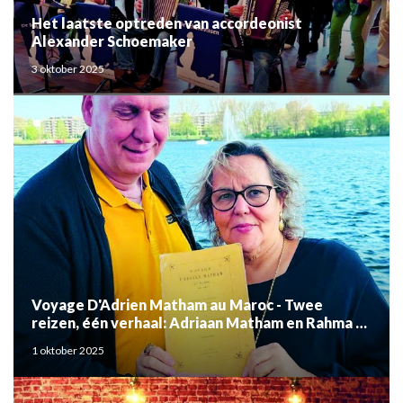
Het laatste optreden van accordeonist
Alexander Schoemaker
3 oktober 2025
Voyage D'Adrien Matham au Maroc - Twee
reizen, één verhaal: Adriaan Matham en Rahma el
Mouden
1 oktober 2025