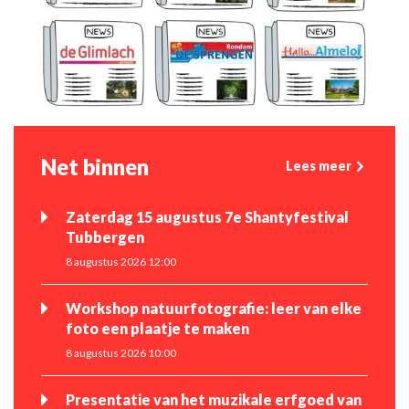
Net binnen
Lees meer
Zaterdag 15 augustus 7e Shantyfestival
Tubbergen
8 augustus 2026 12:00
Workshop natuurfotografie: leer van elke
foto een plaatje te maken
8 augustus 2026 10:00
Presentatie van het muzikale erfgoed van