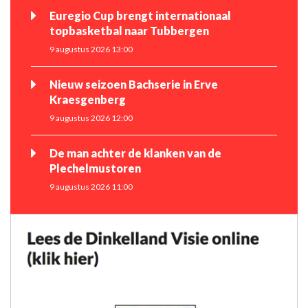
Euregio Cup brengt internationaal
topbasketbal naar Tubbergen
9 augustus 2026 13:00
Nieuw seizoen Bachserie in Erve
Kraesgenberg
9 augustus 2026 12:00
De man achter de klanken van de
Plechelmustoren
9 augustus 2026 11:00