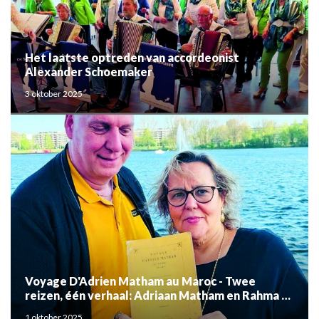
Het laatste optreden van accordeonist
Alexander Schoemaker
3 oktober 2025
Voyage D'Adrien Matham au Maroc - Twee
reizen, één verhaal: Adriaan Matham en Rahma el
Mouden
1 oktober 2025