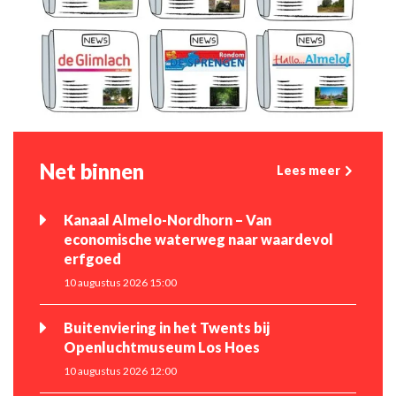
Net binnen
Lees meer
Kanaal Almelo-Nordhorn – Van
economische waterweg naar waardevol
erfgoed
10 augustus 2026 15:00
Buitenviering in het Twents bij
Openluchtmuseum Los Hoes
10 augustus 2026 12:00