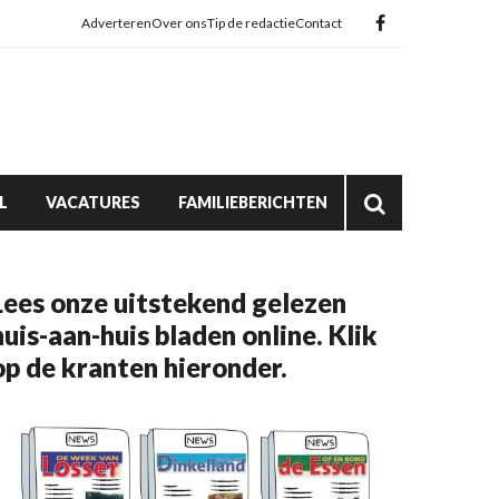
Adverteren
Over ons
Tip de redactie
Contact
L
VACATURES
FAMILIEBERICHTEN
Lees onze uitstekend gelezen
huis-aan-huis bladen online. Klik
op de kranten hieronder.