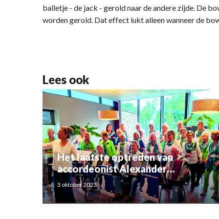
balletje - de jack - gerold naar de andere zijde. De b
worden gerold. Dat effect lukt alleen wanneer de bow
Lees ook
Het laatste optreden van
accordeonist Alexander
Schoemaker
3 oktober 2025