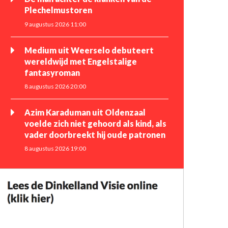
Plechelmustoren
9 augustus 2026 11:00
Medium uit Weerselo debuteert
wereldwijd met Engelstalige
fantasyroman
8 augustus 2026 20:00
Azim Karaduman uit Oldenzaal
voelde zich niet gehoord als kind, als
vader doorbreekt hij oude patronen
8 augustus 2026 19:00