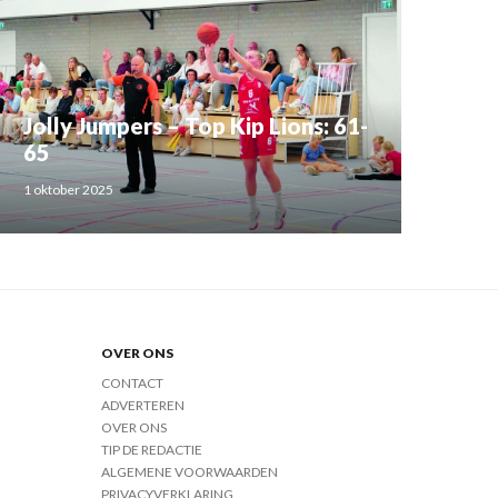
Jolly Jumpers – Top Kip Lions: 61-
65
1 oktober 2025
OVER ONS
CONTACT
ADVERTEREN
OVER ONS
TIP DE REDACTIE
ALGEMENE VOORWAARDEN
PRIVACYVERKLARING