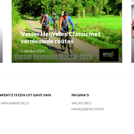
Vasser Heuvelen Classic met
vernieuwde routes
2 oktober 2025
ENTE IS EEN UITGAVE VAN
PAGINA'S
J VAN BARNEVELD
VACATURES
FAMILIEBERICHTEN