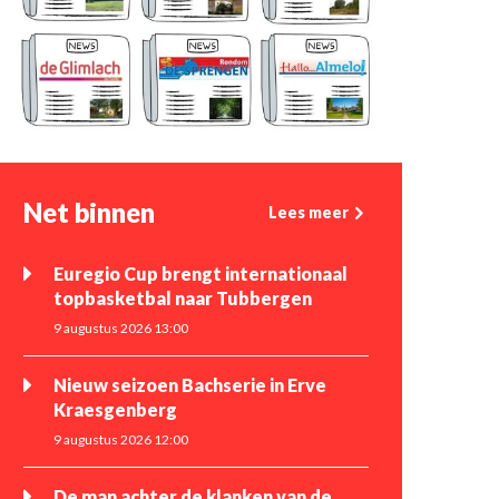
Net binnen
Lees meer
Euregio Cup brengt internationaal
topbasketbal naar Tubbergen
9 augustus 2026 13:00
Nieuw seizoen Bachserie in Erve
Kraesgenberg
9 augustus 2026 12:00
De man achter de klanken van de