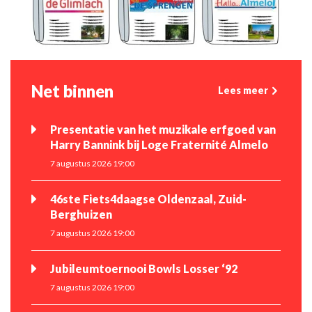
Net binnen
Lees meer
Presentatie van het muzikale erfgoed van
Harry Bannink bij Loge Fraternité Almelo
7 augustus 2026 19:00
46ste Fiets4daagse Oldenzaal, Zuid-
Berghuizen
7 augustus 2026 19:00
Jubileumtoernooi Bowls Losser ‘92
7 augustus 2026 19:00