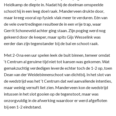
Heidkamp de diepte in. Nadat hij de doelman omspeelde
schoot hij in een leeg doel raak. Manderveen drukte door,
maar kreeg vooral op fysiek vlak meer te verduren. Eén van
de vele overtredingen resulteerde in een vrije trap, waar
Gerrit Schoneveld achter ging staan. Zijn poging werd nog
gekeerd door de keeper, maar spits Gijs Wesselink was
eerder dan zijn tegenstander bij de bal en schoot raak.
Met 2-0 na een uur spelen leek de buit binnen, temeer omdat
‘t Centrum al geruime tijd niet tot kansen was gekomen. Wat
gemakzuchtig verdedigen leverde echter toch de 1-2 op, toen
Dean van der Weidebinnenschoot van dichtbij. In het slot van
de wedstrijd was het ‘t Centrum dat wel aanvallende intenties,
maar weinig vernuft liet zien. Manderveen kon de wedstrijd
intussen in het slot gooien op de tegenstoot, maar was
onzorgvuldig in de afwerking waardoor er werd afgefloten
bij een 1-2 eindstand.