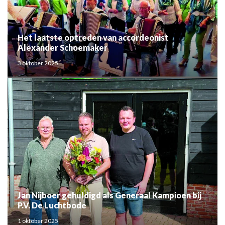
Het laatste optreden van accordeonist
Alexander Schoemaker
3 oktober 2025
Jan Nijboer gehuldigd als Generaal Kampioen bij
P.V. De Luchtbode
1 oktober 2025