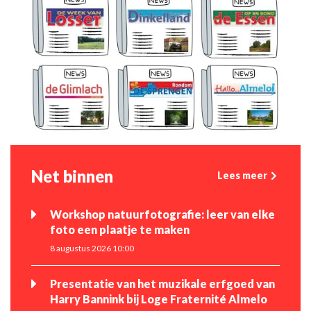
Net binnen
Lees meer
Workshop natuurfotografie: leer van elke
foto een plaatje te maken
8 augustus 2026 10:00
Presentatie van het muzikale erfgoed van
Harry Bannink bij Loge Fraternité Almelo