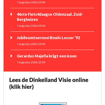
7 augustus 2026 19:00
46ste Fiets4daagse Oldenzaal, Zuid-
Berghuizen
7 augustus 2026 19:00
Jubileumtoernooi Bowls Losser ‘92
7 augustus 2026 19:00
Gerardus Majella krijgt een icoon
7 augustus 2026 12:00