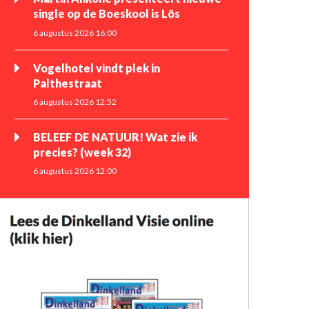
single op de Boeskool is Lös
6 augustus 2026 16:00
Vogelhotel vindt plek in
Palthestraat
6 augustus 2026 12:52
BELEEF DE NATUUR! Wat zie ik
precies? (week 32)
6 augustus 2026 12:00