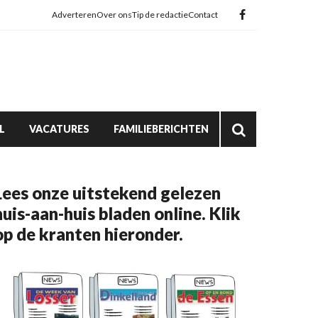
Adverteren
Over ons
Tip de redactie
Contact
L
VACATURES
FAMILIEBERICHTEN
Lees onze uitstekend gelezen
huis-aan-huis bladen online. Klik
op de kranten hieronder.