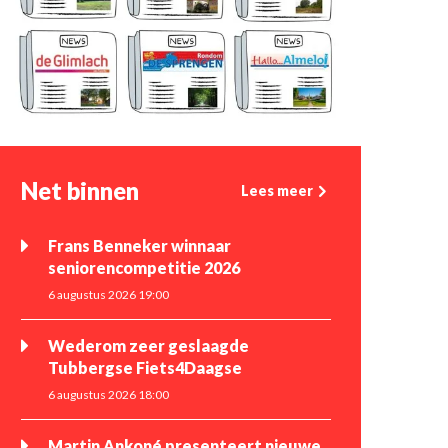
Net binnen
Lees meer
Frans Benneker winnaar
seniorencompetitie 2026
6 augustus 2026 19:00
Wederom zeer geslaagde
Tubbergse Fiets4Daagse
6 augustus 2026 18:00
Martin Ankoné presenteert nieuwe