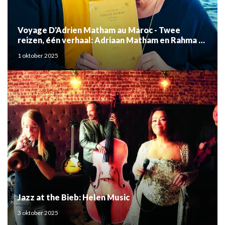
Voyage D'Adrien Matham au Maroc - Twee
reizen, één verhaal: Adriaan Matham en Rahma el
Mouden
1 oktober 2025
Jazz at the Bieb: Helen Music
3 oktober 2025