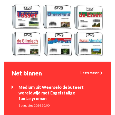
Net binnen
Lees meer
Medium uit Weerselo debuteert
wereldwijd met Engelstalige
fantasyroman
8 augustus 2026 20:00