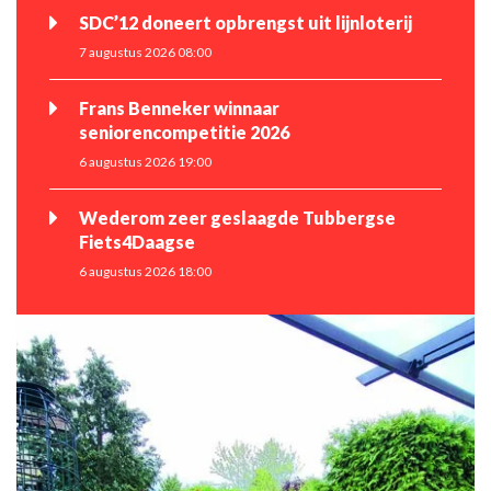
SDC’12 doneert opbrengst uit lijnloterij
7 augustus 2026 08:00
Frans Benneker winnaar
seniorencompetitie 2026
6 augustus 2026 19:00
Wederom zeer geslaagde Tubbergse
Fiets4Daagse
6 augustus 2026 18:00