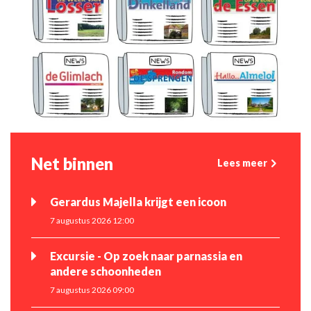
Net binnen
Lees meer
Gerardus Majella krijgt een icoon
7 augustus 2026 12:00
Excursie - Op zoek naar parnassia en
andere schoonheden
7 augustus 2026 09:00