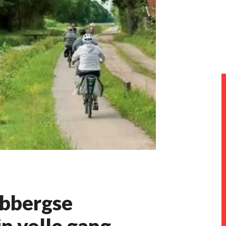
ubbergse
n volle gang