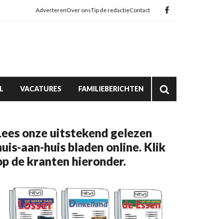
Adverteren
Over ons
Tip de redactie
Contact
L
VACATURES
FAMILIEBERICHTEN
Lees onze uitstekend gelezen
huis-aan-huis bladen online. Klik
op de kranten hieronder.