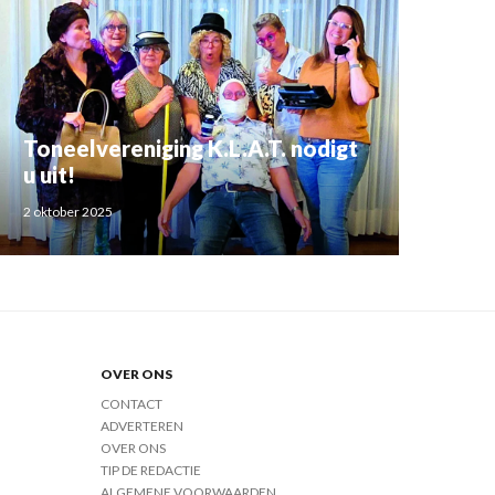
Toneelvereniging K.L.A.T. nodigt
u uit!
2 oktober 2025
OVER ONS
CONTACT
ADVERTEREN
OVER ONS
TIP DE REDACTIE
ALGEMENE VOORWAARDEN