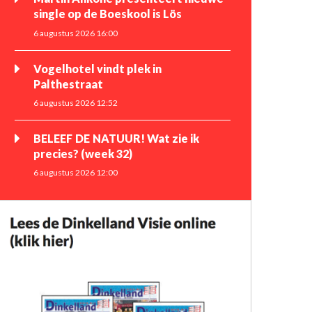
single op de Boeskool is Lös
6 augustus 2026 16:00
Vogelhotel vindt plek in
Palthestraat
6 augustus 2026 12:52
BELEEF DE NATUUR! Wat zie ik
precies? (week 32)
6 augustus 2026 12:00