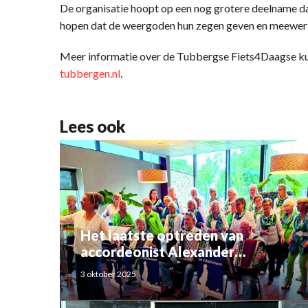
De organisatie hoopt op een nog grotere deelname dan
hopen dat de weergoden hun zegen geven en meewerk
Meer informatie over de Tubbergse Fiets4Daagse ku
tubbergen.nl
.
Lees ook
Het laatste optreden van
accordeonist Alexander
Schoemaker
3 oktober 2025