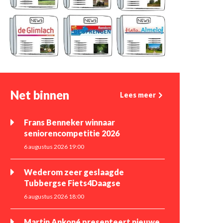
Net binnen
Lees meer
Frans Benneker winnaar
seniorencompetitie 2026
6 augustus 2026 19:00
Wederom zeer geslaagde
Tubbergse Fiets4Daagse
6 augustus 2026 18:00
Martin Ankoné presenteert nieuwe