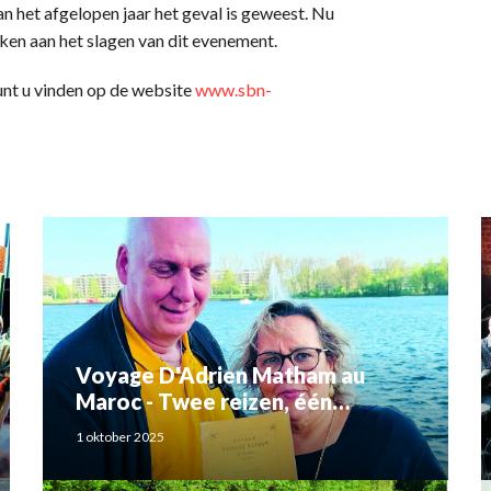
 het afgelopen jaar het geval is geweest. Nu
en aan het slagen van dit evenement.
nt u vinden op de website
www.sbn-
Voyage D'Adrien Matham au
Maroc - Twee reizen, één
verhaal: Adriaan Matham en
1 oktober 2025
Rahma el Mouden