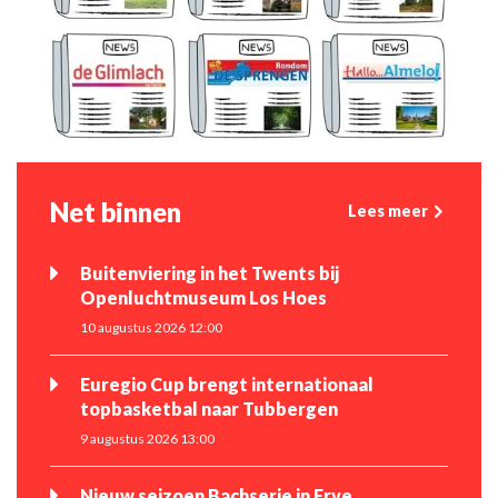
Net binnen
Lees meer
Buitenviering in het Twents bij
Openluchtmuseum Los Hoes
10 augustus 2026 12:00
Euregio Cup brengt internationaal
topbasketbal naar Tubbergen
9 augustus 2026 13:00
Nieuw seizoen Bachserie in Erve