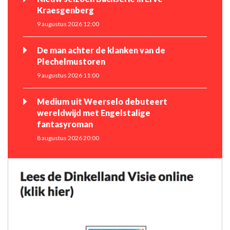
Kraesgenberg
9 augustus 2026 12:00
De man achter de klanken van de
Plechelmustoren
9 augustus 2026 11:00
Medium uit Weerselo debuteert
wereldwijd met Engelstalige
fantasyroman
8 augustus 2026 20:00