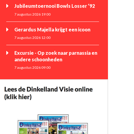
Jubileumtoernooi Bowls Losser ‘92
7 augustus 2026 19:00
Gerardus Majella krijgt een icoon
7 augustus 2026 12:00
Excursie - Op zoek naar parnassia en
andere schoonheden
7 augustus 2026 09:00