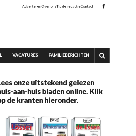
Adverteren
Over ons
Tip de redactie
Contact
L
VACATURES
FAMILIEBERICHTEN
Lees onze uitstekend gelezen
huis-aan-huis bladen online. Klik
op de kranten hieronder.