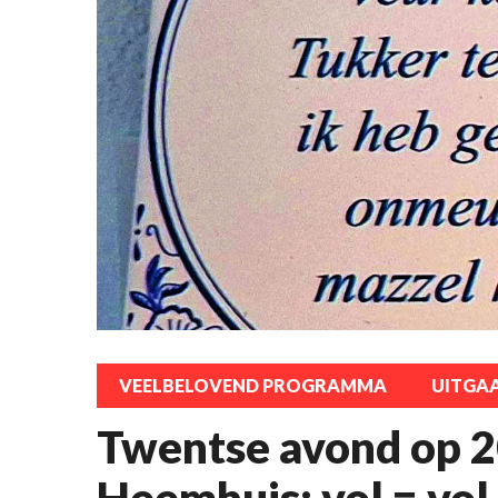
VEELBELOVEND PROGRAMMA
UITGA
Twentse avond op 20
Heemhuis: vol = vol