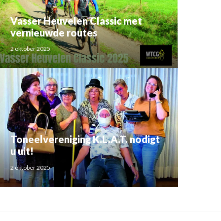
Vasser Heuvelen Classic met
vernieuwde routes
2 oktober 2025
Toneelvereniging K.L.A.T. nodigt
u uit!
2 oktober 2025