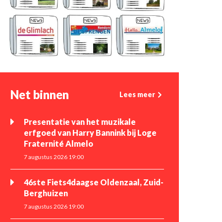
Net binnen
Lees meer
Presentatie van het muzikale
erfgoed van Harry Bannink bij Loge
Fraternité Almelo
7 augustus 2026 19:00
46ste Fiets4daagse Oldenzaal, Zuid-
Berghuizen
7 augustus 2026 19:00