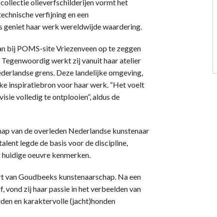
ollectie olieverfschilderijen vormt het
technische verfijning en een
s geniet haar werk wereldwijde waardering.
n bij POMS-site Vriezenveen op te zeggen
. Tegenwoordig werkt zij vanuit haar atelier
Nederlandse grens. Deze landelijke omgeving,
ke inspiratiebron voor haar werk. “Het voelt
isie volledig te ontplooien”, aldus de
hap van de overleden Nederlandse kunstenaar
alent legde de basis voor de discipline,
r huidige oeuvre kenmerken.
rt van Goudbeeks kunstenaarschap. Na een
, vond zij haar passie in het verbeelden van
rden en karaktervolle (jacht)honden