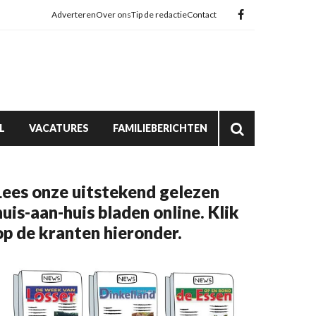
Adverteren
Over ons
Tip de redactie
Contact
L
VACATURES
FAMILIEBERICHTEN
Lees onze uitstekend gelezen
huis-aan-huis bladen online. Klik
op de kranten hieronder.