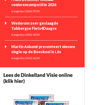
seniorencompetitie 2026
6 augustus 2026 19:00
Wederom zeer geslaagde
Tubbergse Fiets4Daagse
6 augustus 2026 18:00
Martin Ankoné presenteert nieuwe
single op de Boeskool is Lös
6 augustus 2026 16:00