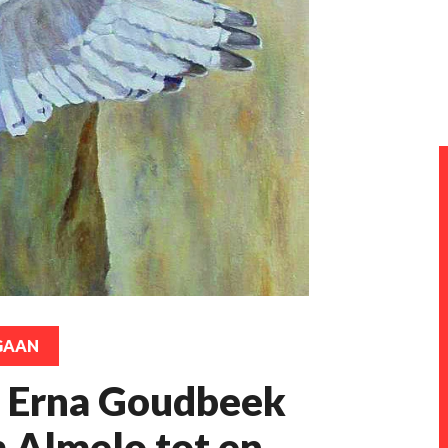
GAAN
n Erna Goudbeek
 Almelo tot en