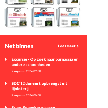
Net binnen
Lees meer
Excursie - Op zoek naar parnassia en
andere schoonheden
7 augustus 2026 09:00
SDC’12 doneert opbrengst uit
lijnloterij
7 augustus 2026 08:00
Frans Benneker winnaar