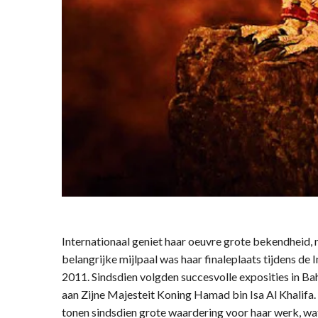
Internationaal geniet haar oeuvre grote bekendheid,
belangrijke mijlpaal was haar finaleplaats tijdens de 
2011. Sindsdien volgden succesvolle exposities in Ba
aan Zijne Majesteit Koning Hamad bin Isa Al Khalifa. 
tonen sindsdien grote waardering voor haar werk, wa