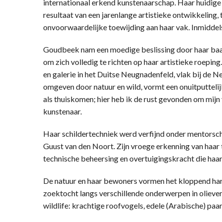
internationaal erkend kunstenaarschap. Haar huidige c
resultaat van een jarenlange artistieke ontwikkeling, 
onvoorwaardelijke toewijding aan haar vak. Inmiddel
Goudbeek nam een moedige beslissing door haar baa
om zich volledig te richten op haar artistieke roeping
en galerie in het Duitse Neugnadenfeld, vlak bij de 
omgeven door natuur en wild, vormt een onuitputtelij
als thuiskomen; hier heb ik de rust gevonden om mijn v
kunstenaar.
Haar schildertechniek werd verfijnd onder mentorsc
Guust van den Noort. Zijn vroege erkenning van haar t
technische beheersing en overtuigingskracht die haa
De natuur en haar bewoners vormen het kloppend ha
zoektocht langs verschillende onderwerpen in olieverf
wildlife: krachtige roofvogels, edele (Arabische) paa