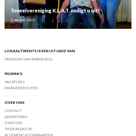
Toneelvereniging K.L.A.T. nodigt u uit!
2 oktober 2025
LOKAALTWENTE IS EEN UITGAVE VAN
DRUKKERIJ VAN BARNEVELD
PAGINA'S
VACATURES
FAMILIEBERICHTEN
OVER ONS
CONTACT
ADVERTEREN
OVER ONS
TIP DE REDACTIE
ALGEMENE VOORWAARDEN