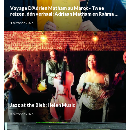
Voyage D'Adrien Matham au Maroc - Twee
reizen, één verhaal: Adriaan Matham en Rahma el
Mouden
1 oktober 2025
Jazz at the Bieb: Helen Music
3 oktober 2025