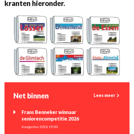
kranten hieronder.
Net binnen
Lees meer
Frans Benneker winnaar
seniorencompetitie 2026
6 augustus 2026 19:00